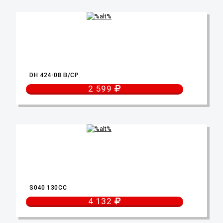
DH 424-08 B/CP
2 599
S040 130CC
4 132