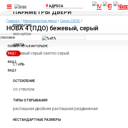
АДРЕСА
ПАРАМЕТРЫ ДВЕРИ
ул. Шоссейная, д.
1А, пос. Бугры
Главная
/
Межкомнатные двери
/
Серия СИЛК
/
(Съезд с КАД)
ПОКРЫТИЕ
НОВА 4 (ПДО) бежевый, серый
+7 (812) 640-00-
эко-шпон
75
ЦВЕТА
Выборгское ш.,
ПОСМОТРЕТЬ В ИНТЕРЬЕРЕ:
д.369, ТЦ Паргос,
бежевый серый светло-серый
ВИД 1
2 этаж
+7 (911) 815-02-
ВИД 2
СТИЛЬ
25
ВИД 3
ОСТЕКЛЕНИЕ
со стеклом
ТИПЫ ОТКРЫВАНИЯ
распашная двойная распашная раздвижная
НЕСТАНДАРТНЫЕ РАЗМЕРЫ