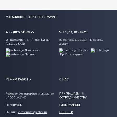
МАГАЗИНЫ В САНКТ-ПЕТЕРБУРГЕ
+7 (812) 640-00-75
+7 (911) 815-02-25
ул. Шоссейная, д. 1А, пос. Бугры
Выборгское ш., д.369, ТЦ Паргос,
(Съезд с КАД)
2 этаж
Девяткино
Озерки
Парнас
Пр. Просвещения
РЕЖИМ РАБОТЫ
О НАС
Работаем без перерыва и выходных
ПРИГЛАШАЕМ К
с 10-00 до 21-00
СОТРУДНИЧЕСТВУ
Принимаем:
ГИПЕРМАРКЕТ
Пишите:
vsedverizdes@inbox.ru
НОВОСТИ