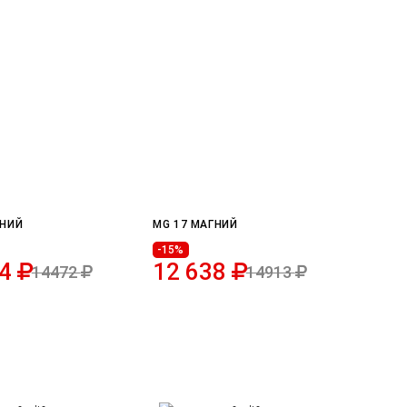
ГНИЙ
MG 17 МАГНИЙ
-15%
64
12 638
14472
14913