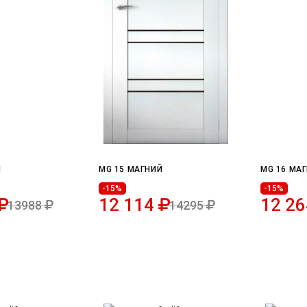
Й
MG 15 МАГНИЙ
MG 16 МА
-15%
-15%
12 114
12 2
13988
14295