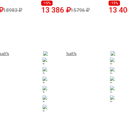
-15%
-15%
13 386
13 4
18983
15796