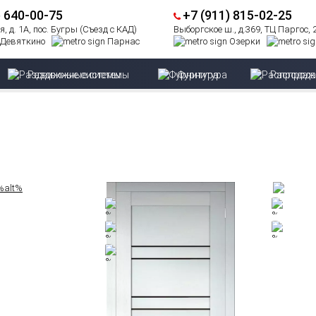
) 640-00-75
+7 (911) 815-02-25
, д. 1А, пос. Бугры (Съезд с КАД)
Выборгское ш., д.369, ТЦ Паргос,
Девяткино
Парнас
Озерки
Раздвижные системы
Фурнитура
Распрод