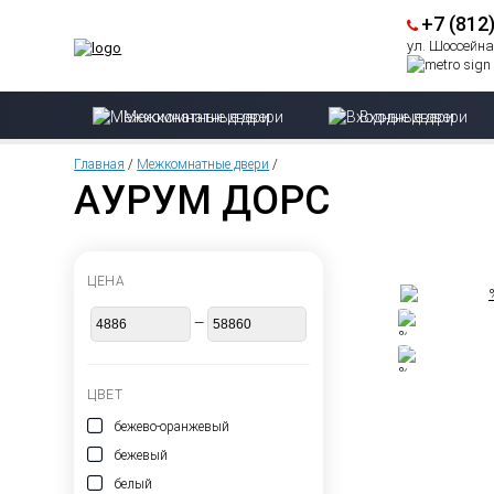
+7 (812
ул. Шоссейная
Межкомнатные двери
Входные двери
Главная
/
Межкомнатные двери
/
АУРУМ ДОРС
ЦЕНА
—
ЦВЕТ
бежево-оранжевый
бежевый
белый