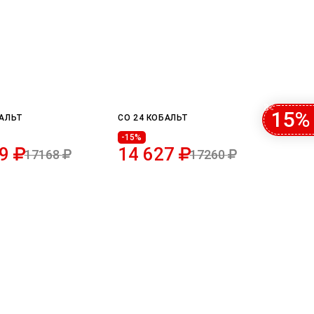
15%
БАЛЬТ
CO 24 КОБАЛЬТ
-15%
49
14 627
17168
17260