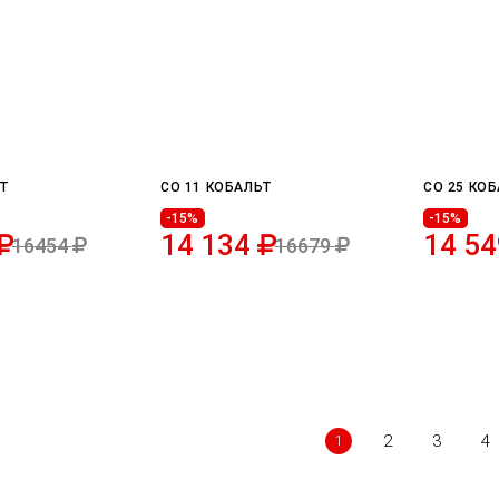
ЬТ
CO 11 КОБАЛЬТ
CO 25 КО
-15%
-15%
14 134
14 5
16454
16679
2
3
4
1