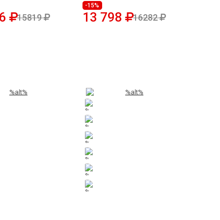
-15%
06
13 798
15819
16282