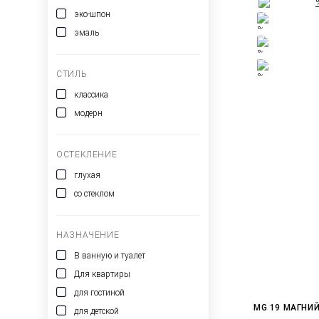
эко-шпон
эмаль
СТИЛЬ
классика
модерн
ОСТЕКЛЕНИЕ
глухая
со стеклом
НАЗНАЧЕНИЕ
В ванную и туалет
Для квартиры
для гостиной
MG 19 МАГНИ
для детской