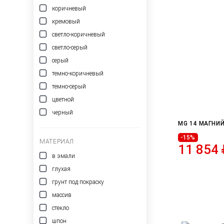
коричневый
кремовый
светло-коричневый
светло-серый
серый
темно-коричневый
темно-серый
цветной
черный
MG 14 МАГНИ
-15%
МАТЕРИАЛ
11 854
в эмали
глухая
грунт под покраску
массив
стекло
шпон