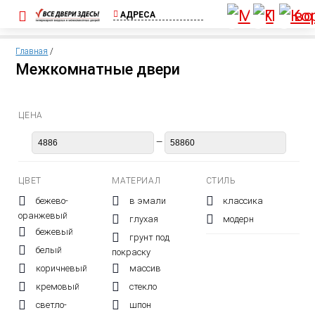
АДРЕСА
ул. Шоссейная, д.
1А, пос. Бугры
Главная
/
(Съезд с КАД)
Межкомнатные двери
+7 (812) 640-00-
75
Выборгское ш.,
ЦЕНА
д.369, ТЦ Паргос,
2 этаж
—
+7 (911) 815-02-
25
ЦВЕТ
МАТЕРИАЛ
СТИЛЬ
бежево-
в эмали
классика
оранжевый
глухая
модерн
бежевый
грунт под
белый
покраску
коричневый
массив
кремовый
стекло
светло-
шпон