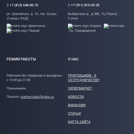
+7 (812) 640-00-75
+7 (911) 815-02-25
ул. Шоссейная, д. 1А, пос. Бугры
Выборгское ш., д.369, ТЦ Паргос,
(Съезд с КАД)
2 этаж
Девяткино
Озерки
Парнас
Пр. Просвещения
РЕЖИМ РАБОТЫ
О НАС
Работаем без перерыва и выходных
ПРИГЛАШАЕМ К
с 10-00 до 21-00
СОТРУДНИЧЕСТВУ
Принимаем:
ГИПЕРМАРКЕТ
Пишите:
vsedverizdes@inbox.ru
НОВОСТИ
ВАКАНСИИ
СТАТЬИ
КАРТА САЙТА