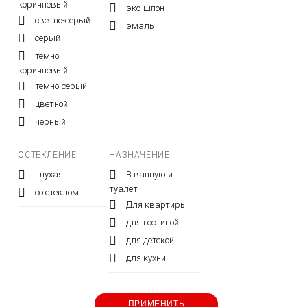
коричневый
эко-шпон
светло-серый
эмаль
серый
темно-
коричневый
темно-серый
цветной
черный
ОСТЕКЛЕНИЕ
НАЗНАЧЕНИЕ
глухая
В ванную и
туалет
со стеклом
Для квартиры
для гостиной
для детской
для кухни
ПРИМЕНИТЬ