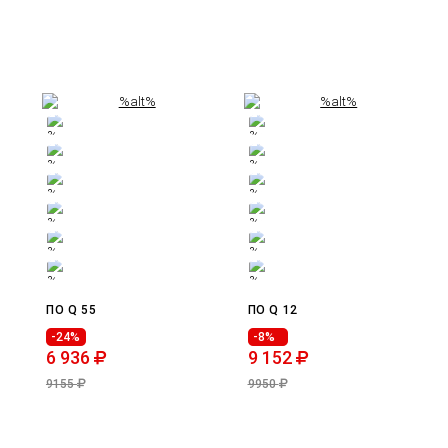
ПО Q 55
ПО Q 12
-24%
-8%
6 936
9 152
9155
9950