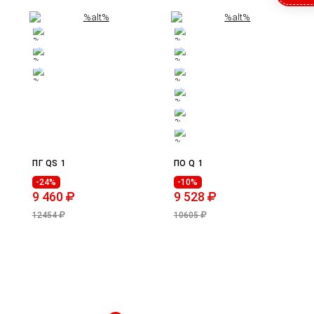
ПГ QS 1
ПО Q 1
-24%
-10%
9 460
9 528
12454
10605