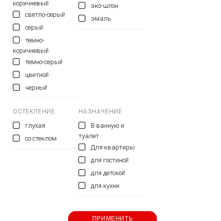
коричневый
эко-шпон
светло-серый
эмаль
серый
темно-
коричневый
темно-серый
цветной
черный
ОСТЕКЛЕНИЕ
НАЗНАЧЕНИЕ
глухая
В ванную и
туалет
со стеклом
Для квартиры
для гостиной
для детской
для кухни
ПРИМЕНИТЬ