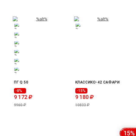
ПГ Q 50
КЛАССИКО-42 САФАРИ
-8%
-15%
9 172
9 180
9960
10833
15%