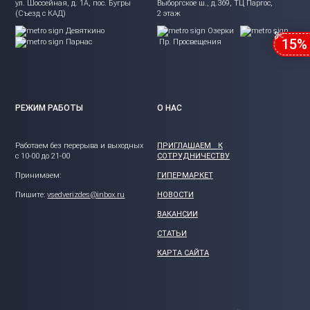
ул. Шоссейная, д. 1А, пос. Бугры
Выборгское ш., д.369, ТЦ Паргос,
(Съезд с КАД)
2 этаж
Девяткино
Озерки
15%
Парнас
Пр. Просвещения
РЕЖИМ РАБОТЫ
О НАС
Работаем без перерыва и выходных
ПРИГЛАШАЕМ К
с 10-00 до 21-00
СОТРУДНИЧЕСТВУ
Принимаем:
ГИПЕРМАРКЕТ
Пишите:
vsedverizdes@inbox.ru
НОВОСТИ
ВАКАНСИИ
СТАТЬИ
КАРТА САЙТА