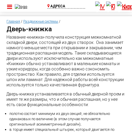
АДРЕСА
ул. Шоссейная, д.
1А, пос. Бугры
Главная
/
Раздвижные системы
/
(Съезд с КАД)
Дверь-книжка
+7 (812) 640-00-
Название «книжка» получила конструкция межкомнатной
75
складной двери, состоящей из двух створок . Она занимает
Выборгское ш.,
намного меньше места при открывании и закрывании, чем
д.369, ТЦ Паргос,
традиционная распашная модель. Такие складывающиеся
2 этаж
двери используют исключительно как межкомнатные.
+7 (911) 815-02-
«Книжки» обычно устанавливают в маленькие комнаты и
узкие коридоры, когда особенно важно сэкономить
25
пространство. Как правило, для отделки используется
шпон или ламинат. Для надёжной работы всей конструкции
используется только качественная фурнитура.
Дверь-книжка устанавливается в обычный дверной проем и
имеет те же размеры, что и обычная распашная, но у нее
есть свои функциональные особенности:
полотно состоит минимум из двух секций, не обязательно
одинаковых по величине (в этом случае получается
оригинальный асимметричный дизайн);
в торце имеет специальный штырек, который двигается по