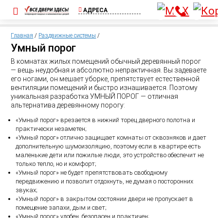
АДРЕСА
ул. Шоссейная, д.
1А, пос. Бугры
Главная
/
Раздвижные системы
/
(Съезд с КАД)
Умный порог
+7 (812) 640-00-
В комнатах жилых помещений обычный деревянный порог
75
— вещь неудобная и абсолютно непрактичная. Вы задеваете
Выборгское ш.,
его ногами, он мешает уборке, препятствует естественной
д.369, ТЦ Паргос,
вентиляции помещений и быстро изнашивается. Поэтому
2 этаж
уникальная разработка УМНЫЙ ПОРОГ — отличная
+7 (911) 815-02-
альтернатива деревянному порогу:
25
«Умный порог» врезается в нижний торец дверного полотна и
практически незаметен;
«Умный порог» отлично защищает комнаты от сквозняков и дает
дополнительную шумоизоляцию, поэтому если в квартире есть
маленькие дети или пожилые люди, это устройство обеспечит не
только тепло, но и комфорт;
«Умный порог» не будет препятствовать свободному
передвижению и позволит отдохнуть, не думая о посторонних
звуках;
«Умный порог» в закрытом состоянии двери не пропускает в
помещение запахи, дым и свет;
«Умный порог» удобен, безопасен и практичен;