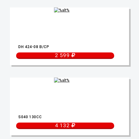
DH 424-08 B/CP
2 599
S040 130CC
4 132