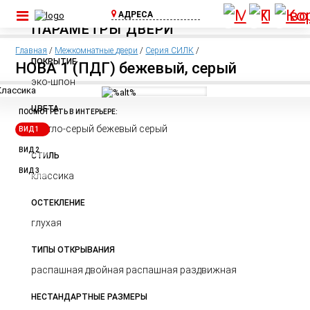
АДРЕСА
ПАРАМЕТРЫ ДВЕРИ
ул. Шоссейная, д.
1А, пос. Бугры
Главная
/
Межкомнатные двери
/
Серия СИЛК
/
(Съезд с КАД)
ПОКРЫТИЕ
НОВА 1 (ПДГ) бежевый, серый
+7 (812) 640-00-
эко-шпон
75
ЦВЕТА
Выборгское ш.,
ПОСМОТРЕТЬ В ИНТЕРЬЕРЕ:
д.369, ТЦ Паргос,
светло-серый бежевый серый
ВИД 1
2 этаж
+7 (911) 815-02-
ВИД 2
СТИЛЬ
25
ВИД 3
классика
ОСТЕКЛЕНИЕ
глухая
ТИПЫ ОТКРЫВАНИЯ
распашная двойная распашная раздвижная
НЕСТАНДАРТНЫЕ РАЗМЕРЫ