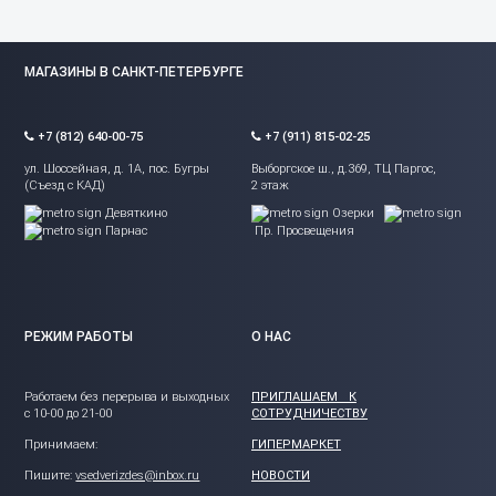
МАГАЗИНЫ В САНКТ-ПЕТЕРБУРГЕ
+7 (812) 640-00-75
+7 (911) 815-02-25
ул. Шоссейная, д. 1А, пос. Бугры
Выборгское ш., д.369, ТЦ Паргос,
(Съезд с КАД)
2 этаж
Девяткино
Озерки
Парнас
Пр. Просвещения
РЕЖИМ РАБОТЫ
О НАС
Работаем без перерыва и выходных
ПРИГЛАШАЕМ К
с 10-00 до 21-00
СОТРУДНИЧЕСТВУ
Принимаем:
ГИПЕРМАРКЕТ
Пишите:
vsedverizdes@inbox.ru
НОВОСТИ