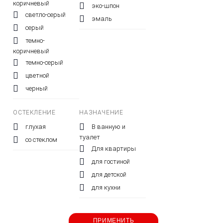
коричневый
эко-шпон
светло-серый
эмаль
серый
темно-
коричневый
темно-серый
цветной
черный
ОСТЕКЛЕНИЕ
НАЗНАЧЕНИЕ
глухая
В ванную и
туалет
со стеклом
Для квартиры
для гостиной
для детской
для кухни
ПРИМЕНИТЬ