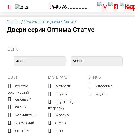
АДРЕСА
ул. Шоссейная, д.
1А, пос. Бугры
Главная
/
Межкомнатные двери
/
Статус
/
(Съезд с КАД)
Двери серии Оптима Статус
+7 (812) 640-00-
75
Выборгское ш.,
ЦЕНА
д.369, ТЦ Паргос,
2 этаж
—
+7 (911) 815-02-
25
ЦВЕТ
МАТЕРИАЛ
СТИЛЬ
бежево-
в эмали
классика
оранжевый
глухая
модерн
бежевый
грунт под
белый
покраску
коричневый
массив
кремовый
стекло
светло-
шпон