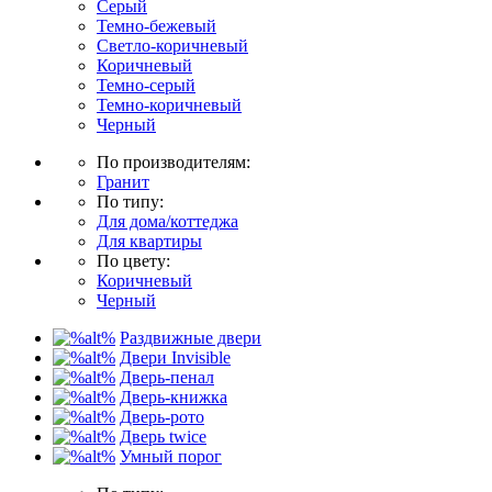
Серый
Темно-бежевый
Светло-коричневый
Коричневый
Темно-серый
Темно-коричневый
Черный
По производителям:
Гранит
По типу:
Для дома/коттеджа
Для квартиры
По цвету:
Коричневый
Черный
Раздвижные двери
Двери Invisible
Дверь-пенал
Дверь-книжка
Дверь-рото
Дверь twice
Умный порог