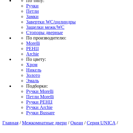
По типу:
Ручки
Петли
Замки
Завертки WC/цилиндры
Защелки межк/WC
Стопоры дверные
По производителю:
Morelli
РЕНЦ
Archie
По цвету:
Хром
Никель
Золото
Эмаль
Подборки:
Ручки Morelli
Петли Morelli
Ручки РЕНЦ
Ручки Archie
Ручки Bussare
Главная
/
Межкомнатные двери
/
Океан
/
Серия UNICA
/