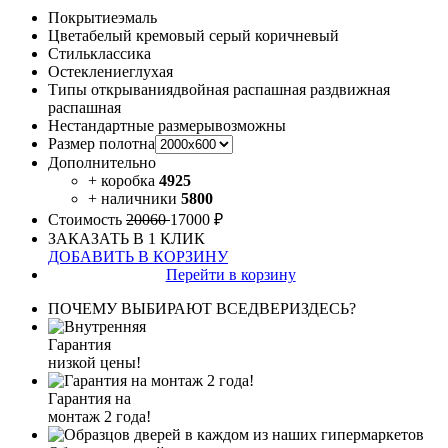
Покрытие
эмаль
Цвета
белый кремовый серый коричневый
Стиль
классика
Остекление
глухая
Типы открывания
двойная распашная раздвижная
распашная
Нестандартные размеры
возможны
Размер полотна
Дополнительно
+ коробка
4925
+ наличники
5800
Стоимость
20060
17000 ₽
ЗАКАЗАТЬ В 1 КЛИК
ДОБАВИТЬ В КОРЗИНУ
Перейти в корзину
ПОЧЕМУ ВЫБИРАЮТ ВСЕДВЕРИЗДЕСЬ?
Гарантия
низкой цены!
Гарантия на
монтаж 2 года!