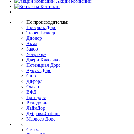
Акции компании
Контакты
По производителям:
Профиль Дорс
Тюрен Беккер
Диодор
Акма
Задор
Убертюре
Двери Классико
Потенциал Дорс
Аурум Дорс
Силк
Дифорд
Океан
ВФД
Гриндорс
Веллдорис
ЛайнДор
Дубрава-Сибирь
Маркеев Дорс
Статус