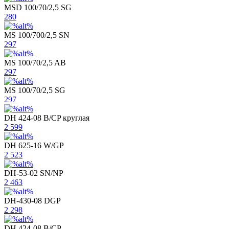
MSD 100/70/2,5 SG
280
MS 100/700/2,5 SN
297
MS 100/70/2,5 AB
297
MS 100/70/2,5 SG
297
DH 424-08 B/CP круглая
2 599
DH 625-16 W/GP
2 523
DH-53-02 SN/NP
2 463
DH-430-08 DGP
2 298
DH 424-08 B/CP