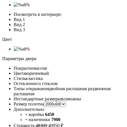
Посмотреть в интерьере:
Вид 1
Вид 2
Вид 3
Цвет
Параметры двери
Покрытие
массив
Цвета
коричневый
Стиль
классика
Остекление
со стеклом
Типы открывания
двойная распашная раздвижная
распашная
Нестандартные размеры
возможны
Размер полотна
Дополнительно
+ коробка
6450
+ наличники
7900
Стоимость
48309
40950 ₽