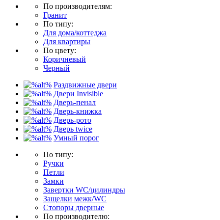
По производителям:
Гранит
По типу:
Для дома/коттеджа
Для квартиры
По цвету:
Коричневый
Черный
Раздвижные двери
Двери Invisible
Дверь-пенал
Дверь-книжка
Дверь-рото
Дверь twice
Умный порог
По типу:
Ручки
Петли
Замки
Завертки WC/цилиндры
Защелки межк/WC
Стопоры дверные
По производителю: