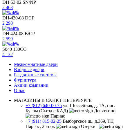
DH-53-02 SN/NP
2 463
DH-430-08 DGP
2 298
DH 424-08 B/CP
2 599
S040 130CC
4 132
Межкомнатные двери
Входные двери
Раздвижные системы
Фурнитура
Акции компании
О нас
МАГАЗИНЫ В САНКТ-ПЕТЕРБУРГЕ
+7 (812) 640-00-75
ул. Шоссейная, д. 1А, пос.
Бугры (Съезд с КАД)
Девяткино
Парнас
+7 (911) 815-02-25
Выборгское ш., д.369, ТЦ
Паргос, 2 этаж
Озерки