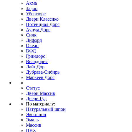
Акма
Задор
Убертюре
Двери Классико
Потенциал Дорс
Аурум Дорс
Силк
Дифорд
Океан
ВФД
Гриндорс
Веллдорис
ЛайнДор
Дубрава-Сибирь
Маркеев Дорс
Статус
Двери Массив
Двери Гуд
По материалу:
Натуральный шпон
Эко-шпон
Эмаль
Массив
ПВХ