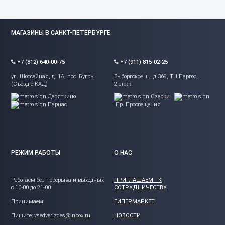
МАГАЗИНЫ В САНКТ-ПЕТЕРБУРГЕ
+7 (812) 640-00-75
+7 (911) 815-02-25
ул. Шоссейная, д. 1А, пос. Бугры
Выборгское ш., д.369, ТЦ Паргос,
(Съезд с КАД)
2 этаж
Девяткино
Озерки
Парнас
Пр. Просвещения
РЕЖИМ РАБОТЫ
О НАС
Работаем без перерыва и выходных
ПРИГЛАШАЕМ К
с 10-00 до 21-00
СОТРУДНИЧЕСТВУ
Принимаем:
ГИПЕРМАРКЕТ
Пишите:
vsedverizdes@inbox.ru
НОВОСТИ