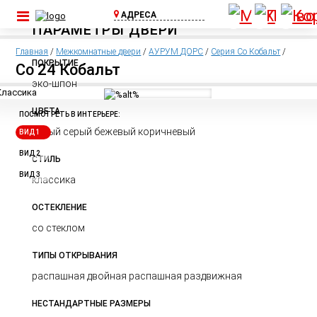
АДРЕСА
ПАРАМЕТРЫ ДВЕРИ
ул. Шоссейная, д.
1А, пос. Бугры
Главная
/
Межкомнатные двери
/
АУРУМ ДОРС
/
Серия Co Кобальт
/
(Съезд с КАД)
ПОКРЫТИЕ
Co 24 Кобальт
+7 (812) 640-00-
эко-шпон
75
ЦВЕТА
Выборгское ш.,
ПОСМОТРЕТЬ В ИНТЕРЬЕРЕ:
д.369, ТЦ Паргос,
белый серый бежевый коричневый
ВИД 1
2 этаж
+7 (911) 815-02-
ВИД 2
СТИЛЬ
25
ВИД 3
классика
ОСТЕКЛЕНИЕ
со стеклом
ТИПЫ ОТКРЫВАНИЯ
распашная двойная распашная раздвижная
НЕСТАНДАРТНЫЕ РАЗМЕРЫ