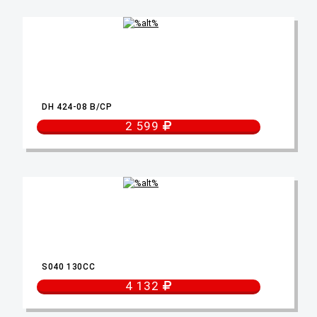
DH 424-08 B/CP
2 599
S040 130CC
4 132