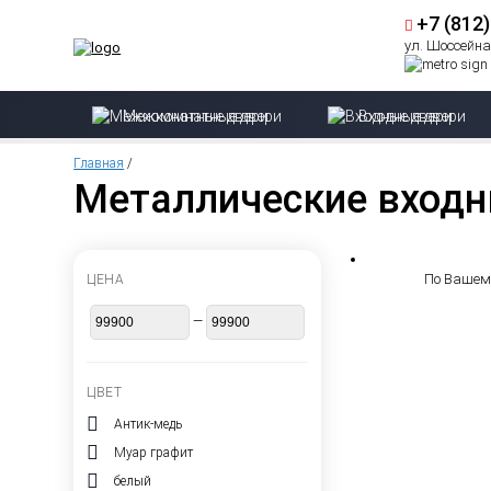
+7 (812
ул. Шоссейная
Межкомнатные двери
Входные двери
Главная
/
Металлические входн
По Вашему
ЦЕНА
—
ЦВЕТ
Антик-медь
Муар графит
белый