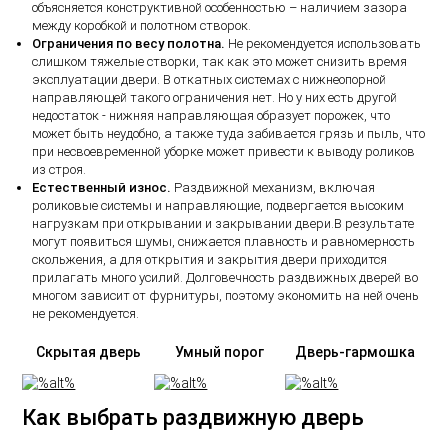
объясняется конструктивной особенностью – наличием зазора
между коробкой и полотном створок.
Ограничения по весу полотна.
Не рекомендуется использовать
слишком тяжелые створки, так как это может снизить время
эксплуатации двери. В откатных системах с нижнеопорной
направляющей такого ограничения нет. Но у них есть другой
недостаток - нижняя направляющая образует порожек, что
может быть неудобно, а также туда забивается грязь и пыль, что
при несвоевременной уборке может привести к выводу роликов
из строя.
Естественный износ.
Раздвижной механизм, включая
роликовые системы и направляющие, подвергается высоким
нагрузкам при открывании и закрывании двери.В результате
могут появиться шумы, снижается плавность и равномерность
скольжения, а для открытия и закрытия двери приходится
прилагать много усилий. Долговечность раздвижных дверей во
многом зависит от фурнитуры, поэтому экономить на ней очень
не рекомендуется.
Скрытая дверь
Умный порог
Дверь-гармошка
Как выбрать раздвижную дверь