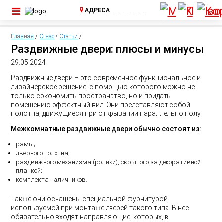
АДРЕСА
ул. Шоссейная, д.
1А, пос. Бугры
Главная
/
О нас
/
Статьи
/
(Съезд с КАД)
Раздвижные двери: плюсы и минусы
+7 (812) 640-00-
29.05.2024
75
Раздвижные двери – это современное функциональное и
Выборгское ш.,
дизайнерское решение, с помощью которого можно не
д.369, ТЦ Паргос,
только сэкономить пространство, но и придать
2 этаж
помещению эффектный вид. Они представляют собой
+7 (911) 815-02-
полотна, движущиеся при открывании параллельно полу.
25
Межкомнатные раздвижные двери
обычно состоят из:
рамы;
дверного полотна;
раздвижного механизма (ролики), скрытого за декоративной
планкой;
комплекта наличников.
Также они оснащены специальной фурнитурой,
используемой при монтаже дверей такого типа. В нее
обязательно входят направляющие, которых, в