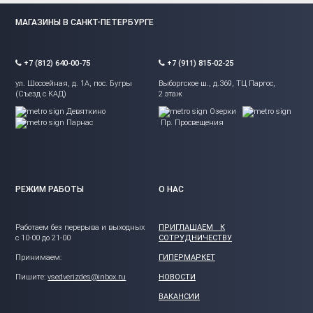
МАГАЗИНЫ В САНКТ-ПЕТЕРБУРГЕ
+7 (812) 640-00-75
+7 (911) 815-02-25
ул. Шоссейная, д. 1А, пос. Бугры
Выборгское ш., д.369, ТЦ Паргос,
(Съезд с КАД)
2 этаж
Девяткино
Озерки
Парнас
Пр. Просвещения
РЕЖИМ РАБОТЫ
О НАС
Работаем без перерыва и выходных
ПРИГЛАШАЕМ К
с 10-00 до 21-00
СОТРУДНИЧЕСТВУ
Принимаем:
ГИПЕРМАРКЕТ
Пишите:
vsedverizdes@inbox.ru
НОВОСТИ
ВАКАНСИИ