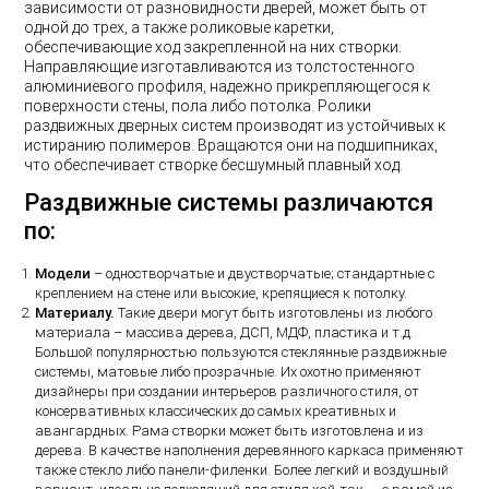
зависимости от разновидности дверей, может быть от
одной до трех, а также роликовые каретки,
обеспечивающие ход закрепленной на них створки.
Направляющие изготавливаются из толстостенного
алюминиевого профиля, надежно прикрепляющегося к
поверхности стены, пола либо потолка. Ролики
раздвижных дверных систем производят из устойчивых к
истиранию полимеров. Вращаются они на подшипниках,
что обеспечивает створке бесшумный плавный ход.
Раздвижные системы различаются
по:
Модели
– одностворчатые и двустворчатые; стандартные с
креплением на стене или высокие, крепящиеся к потолку.
Материалу.
Такие двери могут быть изготовлены из любого
материала – массива дерева, ДСП, МДФ, пластика и т.д.
Большой популярностью пользуются стеклянные раздвижные
системы, матовые либо прозрачные. Их охотно применяют
дизайнеры при создании интерьеров различного стиля, от
консервативных классических до самых креативных и
авангардных. Рама створки может быть изготовлена и из
дерева. В качестве наполнения деревянного каркаса применяют
также стекло либо панели-филенки. Более легкий и воздушный