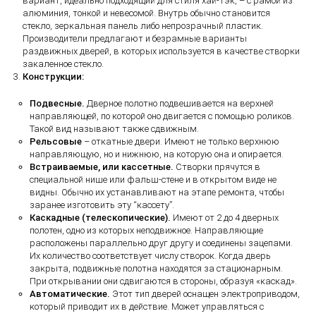
вариант, идеально подходящий для стиля хай-тэк, – с рамой из
алюминия, тонкой и невесомой. Внутрь обычно становится
стекло, зеркальная панель либо непрозрачный пластик.
Производители предлагают и безрамные варианты
раздвижных дверей, в которых используется в качестве створки
закаленное стекло.
Конструкции:
Подвесные.
Дверное полотно подвешивается на верхней
направляющей, по которой оно двигается с помощью роликов.
Такой вид называют также сдвижным.
Рельсовые
– откатные двери. Имеют не только верхнюю
направляющую, но и нижнюю, на которую она и опирается.
Встраиваемые, или кассетные.
Створки прячутся в
специальной нише или фальш-стене и в открытом виде не
видны. Обычно их устанавливают на этапе ремонта, чтобы
заранее изготовить эту “кассету”.
Каскадные (телескопические).
Имеют от 2 до 4 дверных
полотен, одно из которых неподвижное. Направляющие
расположены параллельно друг другу и соединены зацепами.
Их количество соответствует числу створок. Когда дверь
закрыта, подвижные полотна находятся за стационарным.
При открывании они сдвигаются в стороны, образуя «каскад».
Автоматические.
Этот тип дверей оснащен электроприводом,
который приводит их в действие. Может управляться с