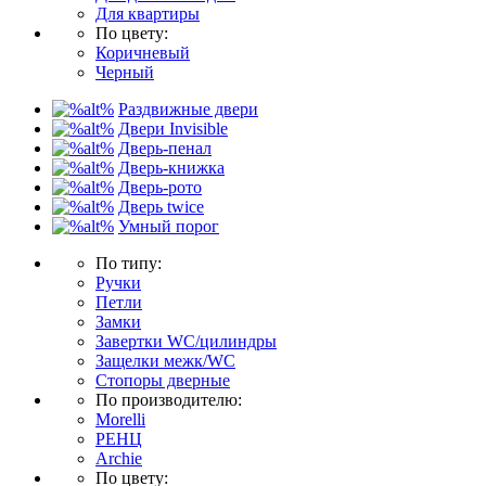
Для квартиры
По цвету:
Коричневый
Черный
Раздвижные двери
Двери Invisible
Дверь-пенал
Дверь-книжка
Дверь-рото
Дверь twice
Умный порог
По типу:
Ручки
Петли
Замки
Завертки WC/цилиндры
Защелки межк/WC
Стопоры дверные
По производителю:
Morelli
РЕНЦ
Archie
По цвету: