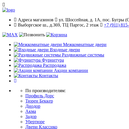
Адреса
магазинов
ул. Шоссейная, д. 1А, пос. Бугры (
Выборгское ш., д.369, ТЦ Паргос, 2 этаж
+7 (911) 815
Межкомнатные двери
Входные двери
Раздвижные системы
Фурнитура
Распродажа
Акции компании
Контакты
По производителям:
Профиль Дорс
Тюрен Беккер
Диодор
Акма
Задор
Убертюре
Двери Классико