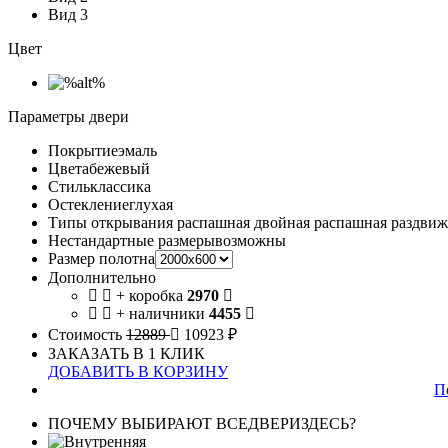
Вид 3
Цвет
Параметры двери
Покрытие
эмаль
Цвета
бежевый
Стиль
классика
Остекление
глухая
Типы открывания
распашная двойная распашная раздвиж
Нестандартные размеры
возможны
Размер полотна
Дополнительно
+ коробка
2970
+ наличники
4455
Стоимость
12889
10923 ₽
ЗАКАЗАТЬ В 1 КЛИК
ДОБАВИТЬ В КОРЗИНУ
П
ПОЧЕМУ ВЫБИРАЮТ ВСЕДВЕРИЗДЕСЬ?