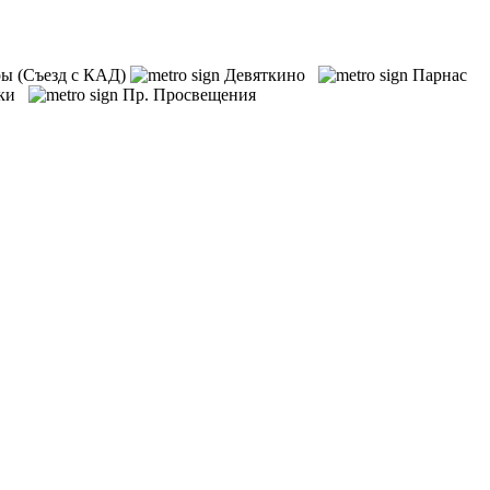
гры (Съезд с КАД)
Девяткино
Парнас
рки
Пр. Просвещения