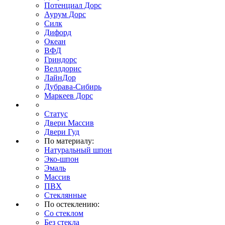
Потенциал Дорс
Аурум Дорс
Силк
Дифорд
Океан
ВФД
Гриндорс
Веллдорис
ЛайнДор
Дубрава-Сибирь
Маркеев Дорс
Статус
Двери Массив
Двери Гуд
По материалу:
Натуральный шпон
Эко-шпон
Эмаль
Массив
ПВХ
Стеклянные
По остеклению:
Со стеклом
Без стекла