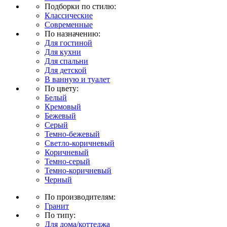
Подборки по стилю:
Классические
Современные
По назначению:
Для гостиной
Для кухни
Для спальни
Для детской
В ванную и туалет
По цвету:
Белый
Кремовый
Бежевый
Серый
Темно-бежевый
Светло-коричневый
Коричневый
Темно-серый
Темно-коричневый
Черный
По производителям:
Гранит
По типу:
Для дома/коттеджа