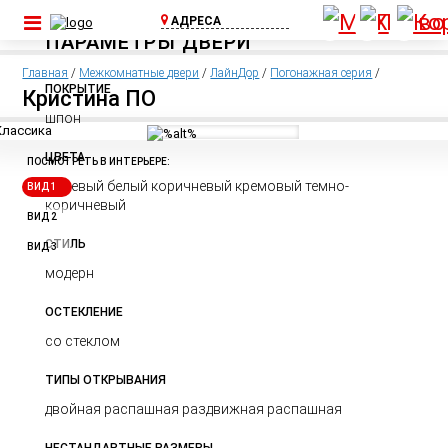
АДРЕСА
ПАРАМЕТРЫ ДВЕРИ
ул. Шоссейная, д.
1А, пос. Бугры
Главная
/
Межкомнатные двери
/
ЛайнДор
/
Погонажная серия
/
(Съезд с КАД)
ПОКРЫТИЕ
Кристина ПО
+7 (812) 640-00-
шпон
75
ЦВЕТА
Выборгское ш.,
ПОСМОТРЕТЬ В ИНТЕРЬЕРЕ:
д.369, ТЦ Паргос,
бежевый белый коричневый кремовый темно-
ВИД 1
2 этаж
коричневый
+7 (911) 815-02-
ВИД 2
25
СТИЛЬ
ВИД 3
модерн
ОСТЕКЛЕНИЕ
со стеклом
ТИПЫ ОТКРЫВАНИЯ
двойная распашная раздвижная распашная