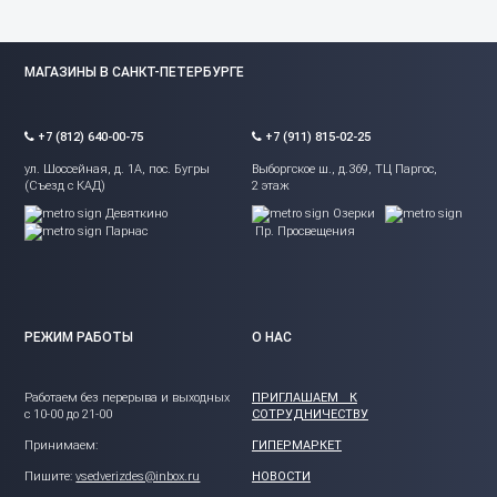
МАГАЗИНЫ В САНКТ-ПЕТЕРБУРГЕ
+7 (812) 640-00-75
+7 (911) 815-02-25
ул. Шоссейная, д. 1А, пос. Бугры
Выборгское ш., д.369, ТЦ Паргос,
(Съезд с КАД)
2 этаж
Девяткино
Озерки
Парнас
Пр. Просвещения
РЕЖИМ РАБОТЫ
О НАС
Работаем без перерыва и выходных
ПРИГЛАШАЕМ К
с 10-00 до 21-00
СОТРУДНИЧЕСТВУ
Принимаем:
ГИПЕРМАРКЕТ
Пишите:
vsedverizdes@inbox.ru
НОВОСТИ