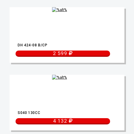
DH 424-08 B/CP
2 599
S040 130CC
4 132