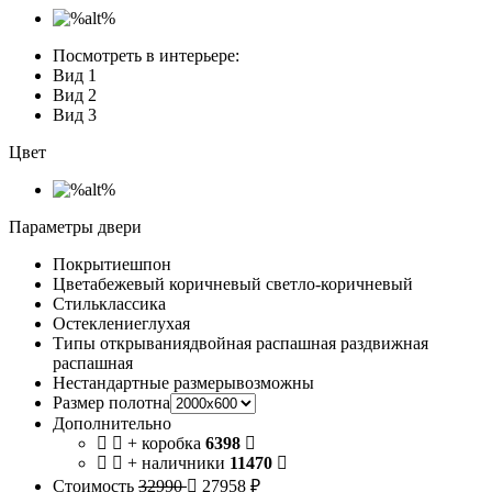
Посмотреть в интерьере:
Вид 1
Вид 2
Вид 3
Цвет
Параметры двери
Покрытие
шпон
Цвета
бежевый коричневый светло-коричневый
Стиль
классика
Остекление
глухая
Типы открывания
двойная распашная раздвижная
распашная
Нестандартные размеры
возможны
Размер полотна
Дополнительно
+ коробка
6398
+ наличники
11470
Стоимость
32990
27958 ₽