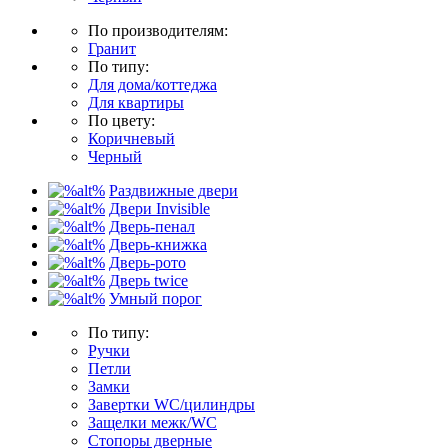
По производителям:
Гранит
По типу:
Для дома/коттеджа
Для квартиры
По цвету:
Коричневый
Черный
Раздвижные двери
Двери Invisible
Дверь-пенал
Дверь-книжка
Дверь-рото
Дверь twice
Умный порог
По типу:
Ручки
Петли
Замки
Завертки WC/цилиндры
Защелки межк/WC
Стопоры дверные