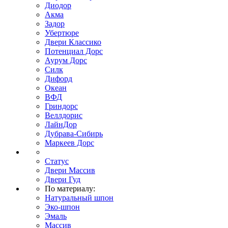
Диодор
Акма
Задор
Убертюре
Двери Классико
Потенциал Дорс
Аурум Дорс
Силк
Дифорд
Океан
ВФД
Гриндорс
Веллдорис
ЛайнДор
Дубрава-Сибирь
Маркеев Дорс
Статус
Двери Массив
Двери Гуд
По материалу:
Натуральный шпон
Эко-шпон
Эмаль
Массив