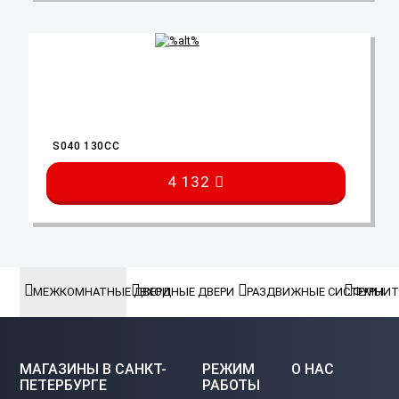
S040 130CC
4 132
МЕЖКОМНАТНЫЕ ДВЕРИ
ВХОДНЫЕ ДВЕРИ
РАЗДВИЖНЫЕ СИСТЕМЫ
ФУРНИТ
МАГАЗИНЫ В САНКТ-
РЕЖИМ
О НАС
ПЕТЕРБУРГЕ
РАБОТЫ