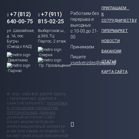
ПРИГЛАШАЕМ
+7 (812)
+7 (911)
Работаем без
К
перерыва и
640-00-75
815-02-25
СОТРУДНИЧЕСТВУ
выходных
ул. Шоссейная,
Выборгское ш.,
с 10-00 до 21-
ГИПЕРМАРКЕТ
д. 1А, пос.
д.369, ТЦ
00
Бугры
Паргос, 2 этаж
НОВОСТИ
(Съезд с КАД)
Принимаем:
ВАКАНСИИ
Озерки
Пишите:
Девяткино
СТАТЬИ
vsedverizdes@inbox.ru
Пр. Просвещения
Парнас
КАРТА САЙТА
© 2022—2026 ВСЕ ДВЕРИ ЗДЕСЬ
/ ГИПЕРМАРКЕТ ДВЕРЕЙ В
САНКТ-ПЕТЕРБУРГЕ /
ПОЛИТИКА
В ОТНОШЕНИИ ОБРАБОТКИ
ПЕРСОНАЛЬНЫХ ДАННЫХ
ДАННЫЙ ИНТЕРНЕТ-САЙТ
НОСИТ ИСКЛЮЧИТЕЛЬНО
ИНФОРМАЦИОННЫЙ ХАРАКТЕР
И НИ ПРИ КАКИХ УСЛОВИЯХ НЕ
МОЖЕТ СЧИТАТЬСЯ ПУБЛИЧНОЙ