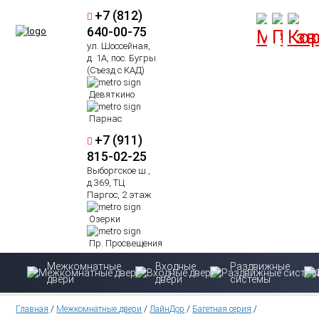
+7 (812)
640-00-75
ул. Шоссейная,
д. 1А, пос. Бугры
(Съезд с КАД)
Девяткино
Парнас
+7 (911)
815-02-25
Выборгское ш.,
д.369, ТЦ
Паргос, 2 этаж
Озерки
Пр. Просвещения
Межкомнатные
Входные
Раздвижные
двери
двери
системы
Главная
/
Межкомнатные двери
/
ЛайнДор
/
Багетная серия
/