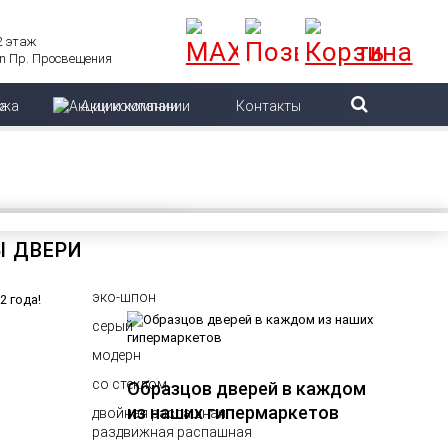
 2 этаж
Пр. Просвещения
ажа
Акции компании
Контакты
Ы ДВЕРИ
эко-шпон
серый
модерн
со стеклом
Образцов дверей в каждом
из наших гипермаркетов
двойная распашная
раздвижная распашная