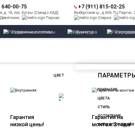
) 640-00-75
+7 (911) 815-02-25
, д. 1А, пос. Бугры (Съезд с КАД)
Выборгское ш., д.369, ТЦ Паргос,
Девяткино
Парнас
Озерки
Раздвижные системы
Фурнитура
Распрод
ПАРАМЕТР
ЦВЕТ
ПОКРЫТИЕ
ЦВЕТА
СТИЛЬ
ОСТЕКЛЕНИЕ
Гарантия
Гарантия на
низкой цены!
монтаж 2 года!
ТИПЫ ОТКРЫВАНИЯ