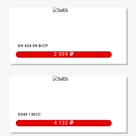
DH 424-08 B/CP
2 599
S040 130CC
4 132