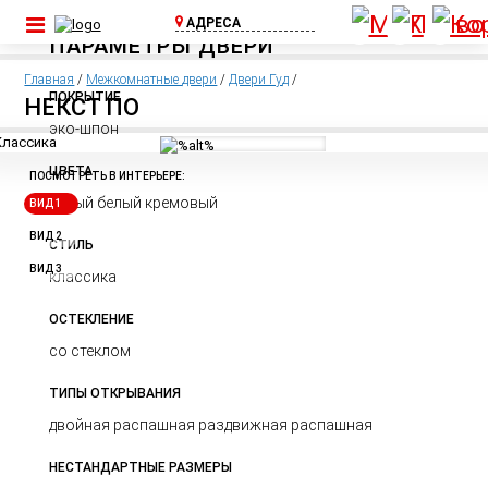
АДРЕСА
ПАРАМЕТРЫ ДВЕРИ
ул. Шоссейная, д.
1А, пос. Бугры
Главная
/
Межкомнатные двери
/
Двери Гуд
/
(Съезд с КАД)
ПОКРЫТИЕ
НЕКСТ ПО
+7 (812) 640-00-
эко-шпон
75
ЦВЕТА
Выборгское ш.,
ПОСМОТРЕТЬ В ИНТЕРЬЕРЕ:
д.369, ТЦ Паргос,
серый белый кремовый
ВИД 1
2 этаж
+7 (911) 815-02-
ВИД 2
СТИЛЬ
25
ВИД 3
классика
ОСТЕКЛЕНИЕ
со стеклом
ТИПЫ ОТКРЫВАНИЯ
двойная распашная раздвижная распашная
НЕСТАНДАРТНЫЕ РАЗМЕРЫ