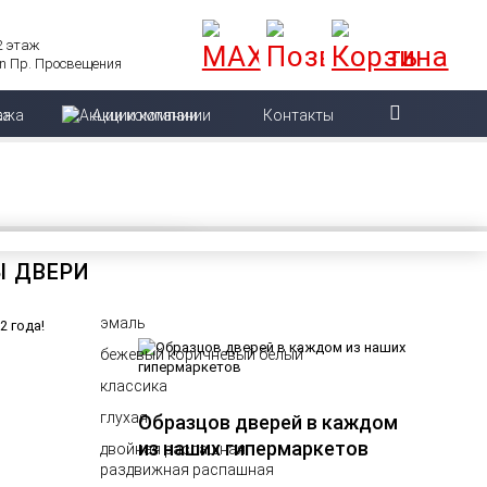
 2 этаж
Пр. Просвещения
ажа
Акции компании
Контакты
Ы ДВЕРИ
эмаль
бежевый коричневый белый
классика
глухая
Образцов дверей в каждом
из наших гипермаркетов
двойная распашная
раздвижная распашная