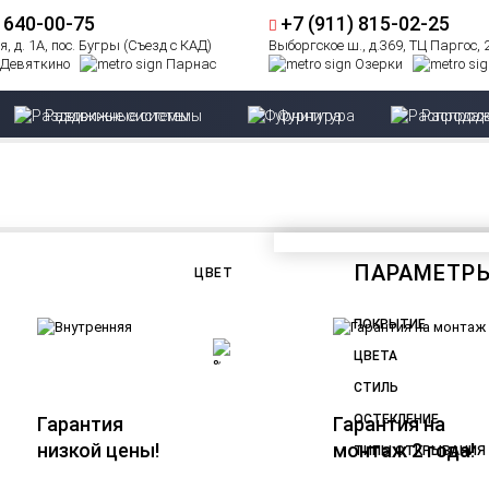
) 640-00-75
+7 (911) 815-02-25
, д. 1А, пос. Бугры (Съезд с КАД)
Выборгское ш., д.369, ТЦ Паргос,
Девяткино
Парнас
Озерки
Раздвижные системы
Фурнитура
Распрод
ПАРАМЕТР
ЦВЕТ
ПОКРЫТИЕ
ЦВЕТА
СТИЛЬ
ОСТЕКЛЕНИЕ
Гарантия
Гарантия на
низкой цены!
монтаж 2 года!
ТИПЫ ОТКРЫВАНИЯ