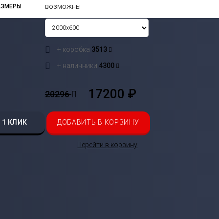
возможны
АЗМЕРЫ
+ коробка
3513
+ наличники
4300
17200 ₽
20296
 1 КЛИК
ДОБАВИТЬ В КОРЗИНУ
Перейти в корзину