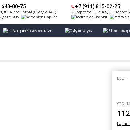
) 640-00-75
+7 (911) 815-02-25
, д. 1А, пос. Бугры (Съезд с КАД)
Выборгское ш., д.369, ТЦ Паргос,
Девяткино
Парнас
Озерки
Раздвижные системы
Фурнитура
Распрод
ЦВЕТ
СТОИМ
11
Гарант